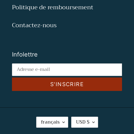
Politique de remboursement
Contactez-nous
Infolettre
S'INSCRIRE
L
D
français
USD $
A
E