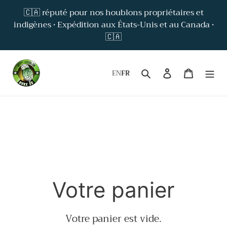
Passer
🇨🇦 réputé pour nos houblons propriétaires et
au
indigènes • Expédition aux États-Unis et au Canada •
contenu
🇨🇦
Rechercher
Se connect
Panier
EN
FR
Votre panier
Votre panier est vide.