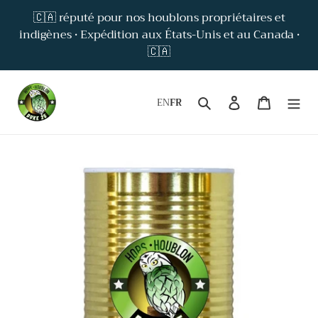
Passer
🇨🇦 réputé pour nos houblons propriétaires et
au
indigènes • Expédition aux États-Unis et au Canada •
contenu
🇨🇦
Rechercher
Se connect
Panier
EN
FR