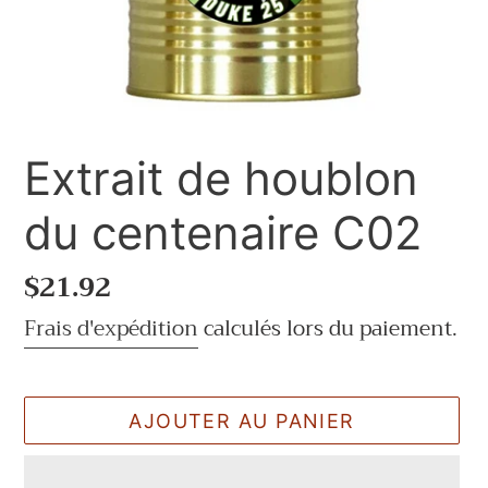
Extrait de houblon
du centenaire C02
Prix
$21.92
normal
Frais d'expédition
calculés lors du paiement.
AJOUTER AU PANIER